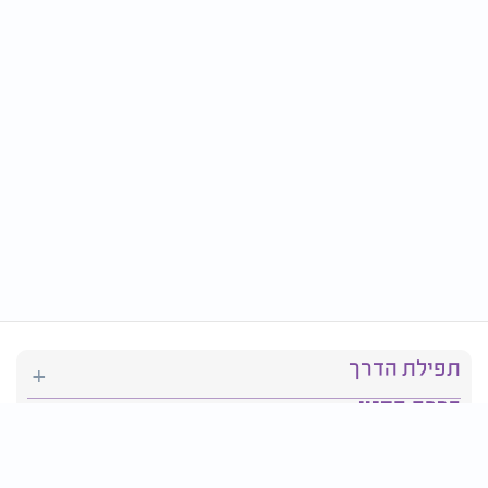
תפילת הדרך
ברכת המזון
יהדות
סידור תפילה