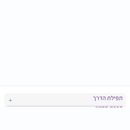
תפילת הדרך
ברכת המזון
יהדות
סידור תפילה