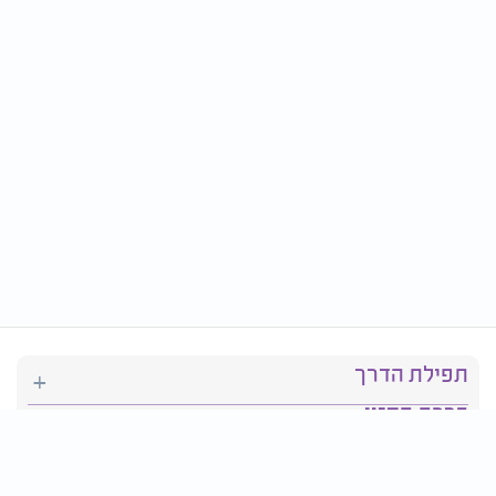
תפילת הדרך
ברכת המזון
יהדות
סידור תפילה