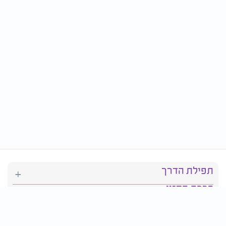
תפילת הדרך
ברכת המזון
יהדות
סידור תפילה