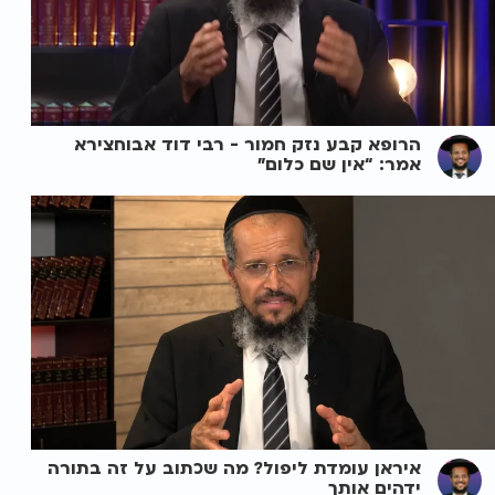
הרופא קבע נזק חמור - רבי דוד אבוחצירא
אמר: “אין שם כלום”
איראן עומדת ליפול? מה שכתוב על זה בתורה
ידהים אותך