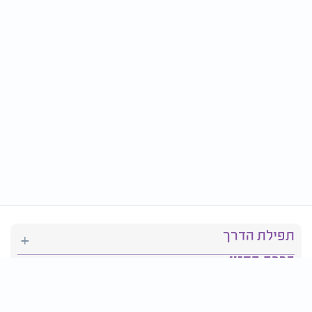
תפילת הדרך
ברכת המזון
יהדות
סידור תפילה