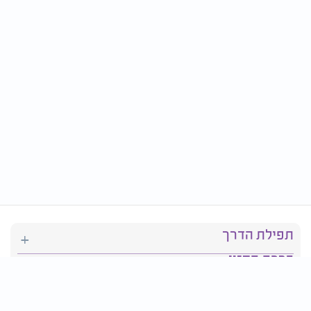
תפילת הדרך
ברכת המזון
יהדות
סידור תפילה