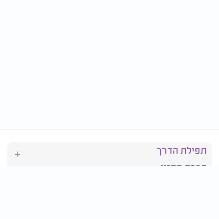
תפילת הדרך
ברכת המזון
יהדות
סידור תפילה
בריאות