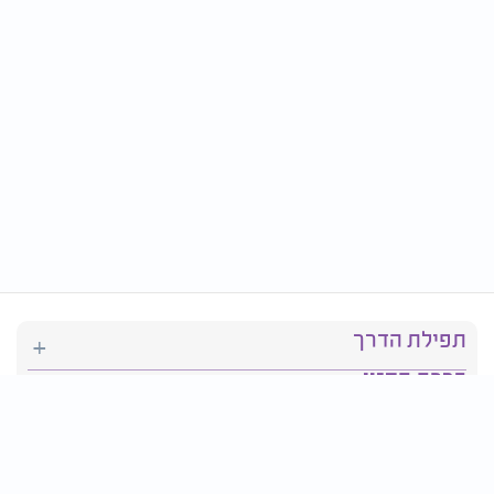
תפילת הדרך
ברכת המזון
יהדות
סידור תפילה
בריאות