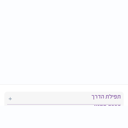
תפילת הדרך
ברכת המזון
יהדות
סידור תפילה