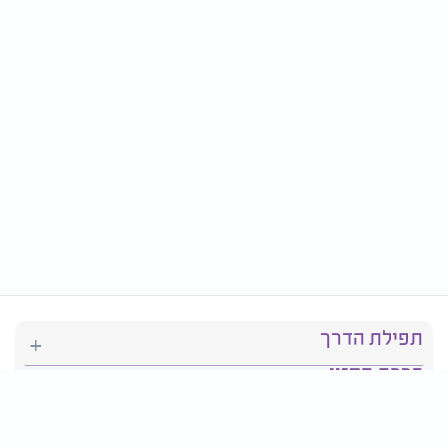
תפילת הדרך
ברכת המזון
יהדות
סידור תפילה