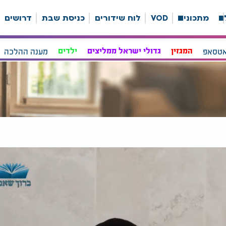
ה
מתכונים
VOD
לוח שידורים
כניסת שבת
דרושים
אטסאפ
המגזין
גדולי ישראל ממליצים
ילדים
מענה ההלכה