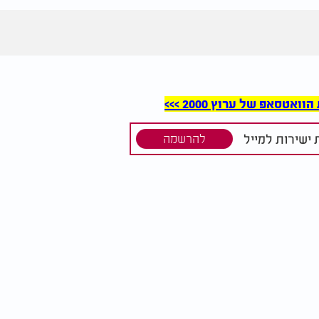
סאפ של ערוץ 2000 >>>
ישירות למייל
להרשמה