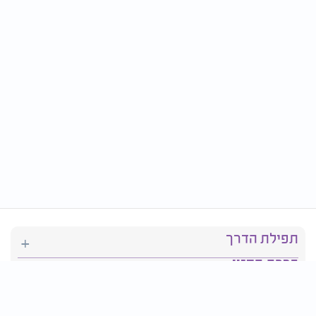
תפילת הדרך
ברכת המזון
יהדות
סידור תפילה