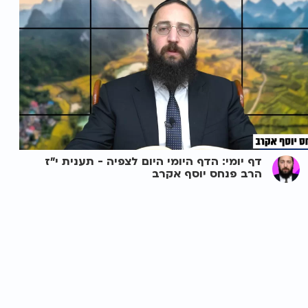
דף יומי: הדף היומי היום לצפיה - תענית י"ז
הרב פנחס יוסף אקרב