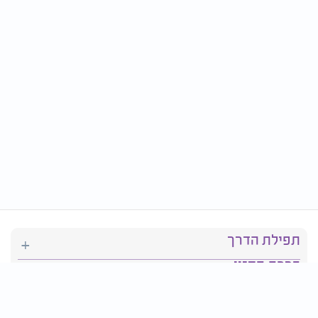
תפילת הדרך
ברכת המזון
יהדות
סידור תפילה