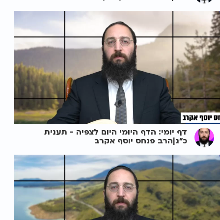
דף יומי: הדף היומי היום לצפיה - תענית
כ"ג|הרב פנחס יוסף אקרב