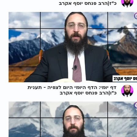
כ"ז|הרב פנחס יוסף אקרב
דף יומי: הדף היומי היום לצפיה - תענית
כ"ו|הרב פנחס יוסף אקרב