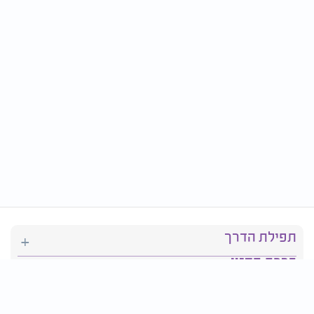
תפילת הדרך
ברכת המזון
יהדות
סידור תפילה