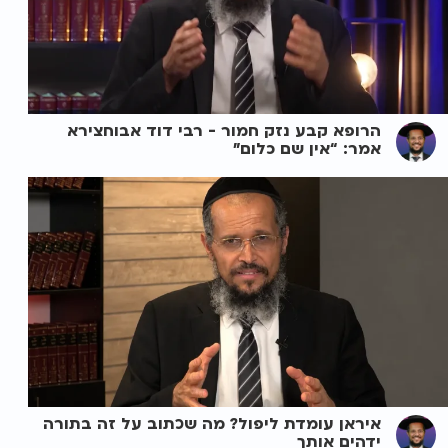
הרופא קבע נזק חמור - רבי דוד אבוחצירא
אמר: “אין שם כלום”
איראן עומדת ליפול? מה שכתוב על זה בתורה
ידהים אותך