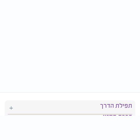
תפילת הדרך
ברכת המזון
יהדות
סידור תפילה