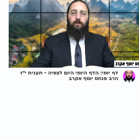
דף יומי: הדף היומי היום לצפיה - תענית י"ז
הרב פנחס יוסף אקרב