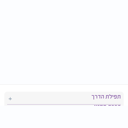
תפילת הדרך
ברכת המזון
יהדות
סידור תפילה