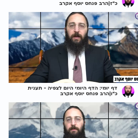
כ"ז|הרב פנחס יוסף אקרב
דף יומי: הדף היומי היום לצפיה - תענית
כ"ו|הרב פנחס יוסף אקרב