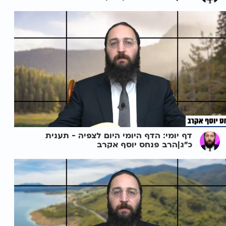
דף יומי: הדף היומי היום לצפיה - תענית
כ"ג|הרב פנחס יוסף אקרב