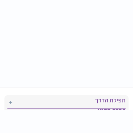
תפילת הדרך
ברכת המזון
יהדות
סידור תפילה