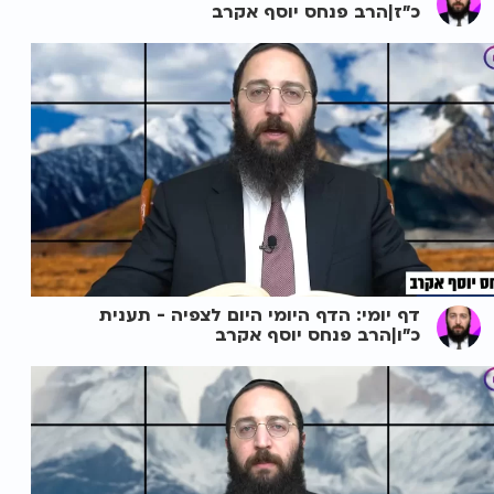
כ"ז|הרב פנחס יוסף אקרב
דף יומי: הדף היומי היום לצפיה - תענית
כ"ו|הרב פנחס יוסף אקרב