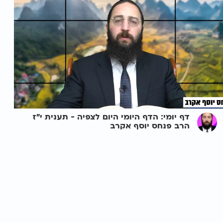
דף יומי: הדף היומי היום לצפיה - תענית י"ז
הרב פנחס יוסף אקרב