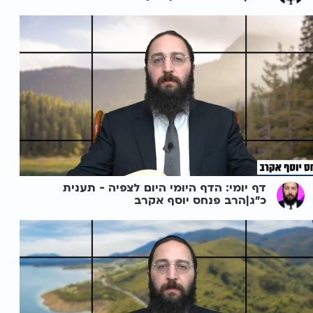
דף יומי: הדף היומי היום לצפיה - תענית
כ"ג|הרב פנחס יוסף אקרב