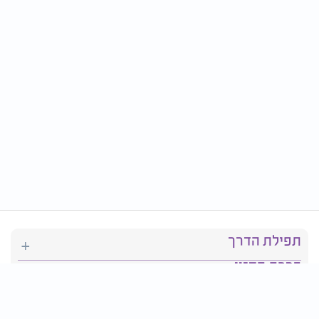
תפילת הדרך
ברכת המזון
יהדות
סידור תפילה