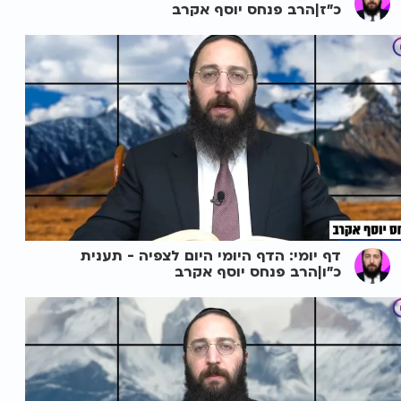
כ"ז|הרב פנחס יוסף אקרב
דף יומי: הדף היומי היום לצפיה - תענית
כ"ו|הרב פנחס יוסף אקרב