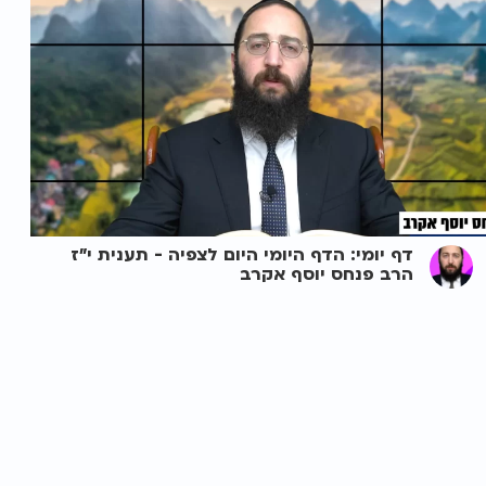
דף יומי: הדף היומי היום לצפיה - תענית י"ז
הרב פנחס יוסף אקרב