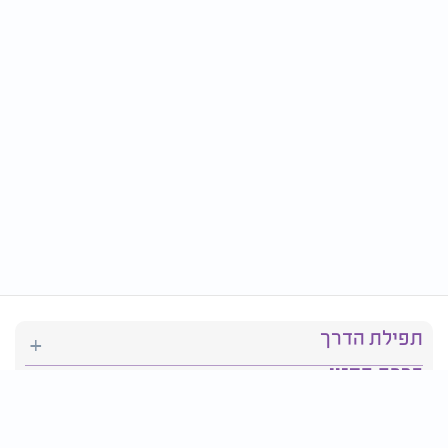
תפילת הדרך
ברכת המזון
יהדות
סידור תפילה