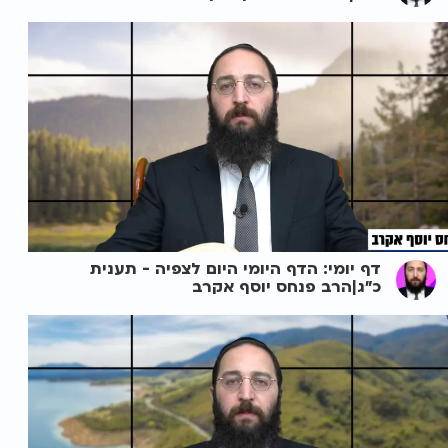
דף יומי: הדף היומי היום לצפיה - תענית
כ"ג|הרב פנחס יוסף אקרב