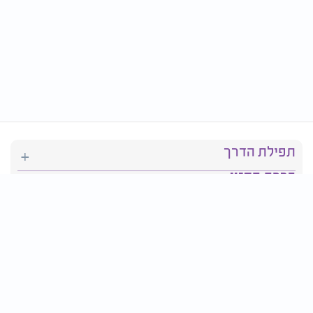
תפילת הדרך
ברכת המזון
יהדות
סידור תפילה
בריאות
חגים ומועדים