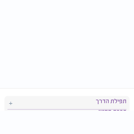
תפילת הדרך
ברכת המזון
יהדות
סידור תפילה