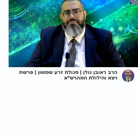
הרב ראובן גולן | סגולת זרע שמשון | פרשת
ויצא והילולת המהרש"א