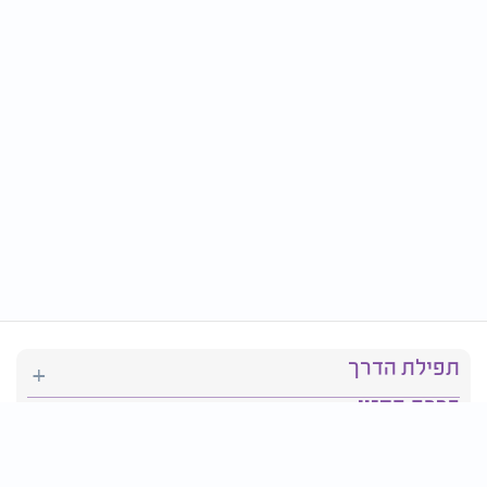
תפילת הדרך
ברכת המזון
יהדות
סידור תפילה