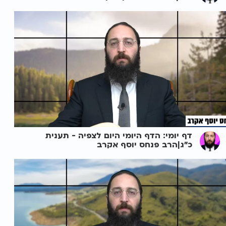
דף יומי: הדף היומי היום לצפיה - תענית
כ"ג|הרב פנחס יוסף אקרב