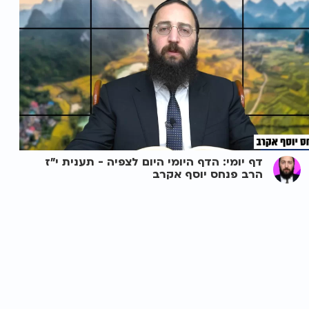
דף יומי: הדף היומי היום לצפיה - תענית י"ז
הרב פנחס יוסף אקרב