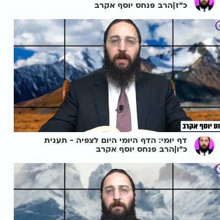
כ"ז|הרב פנחס יוסף אקרב
דף יומי: הדף היומי היום לצפיה - תענית
כ"ו|הרב פנחס יוסף אקרב