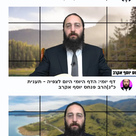
דף יומי: הדף היומי היום לצפיה - תענית
כ"ג|הרב פנחס יוסף אקרב