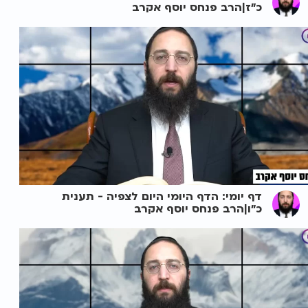
כ"ז|הרב פנחס יוסף אקרב
דף יומי: הדף היומי היום לצפיה - תענית
כ"ו|הרב פנחס יוסף אקרב