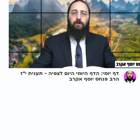
דף יומי: הדף היומי היום לצפיה - תענית י"ז
הרב פנחס יוסף אקרב