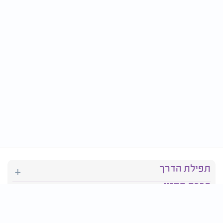
תפילת הדרך
ברכת המזון
יהדות
סידור תפילה