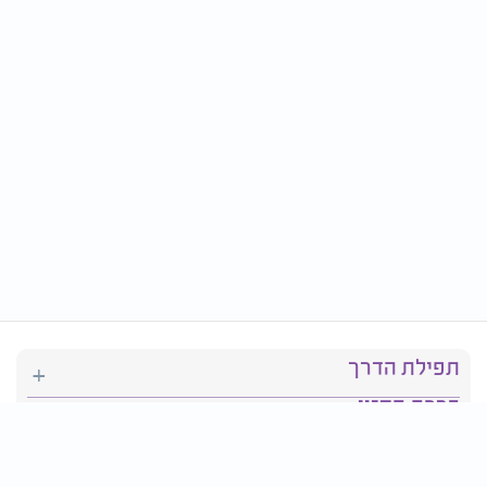
תפילת הדרך
ברכת המזון
יהדות
סידור תפילה