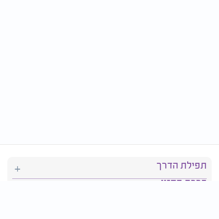
תפילת הדרך
ברכת המזון
יהדות
סידור תפילה