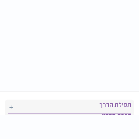
תפילת הדרך
ברכת המזון
יהדות
סידור תפילה