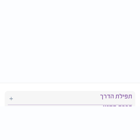
תפילת הדרך
ברכת המזון
יהדות
סידור תפילה
בריאות