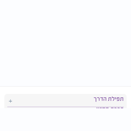
תפילת הדרך
ברכת המזון
יהדות
סידור תפילה