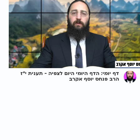
דף יומי: הדף היומי היום לצפיה - תענית י"ז
הרב פנחס יוסף אקרב