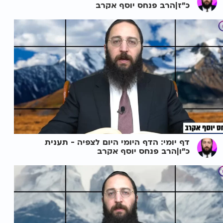
כ"ז|הרב פנחס יוסף אקרב
דף יומי: הדף היומי היום לצפיה - תענית
כ"ו|הרב פנחס יוסף אקרב