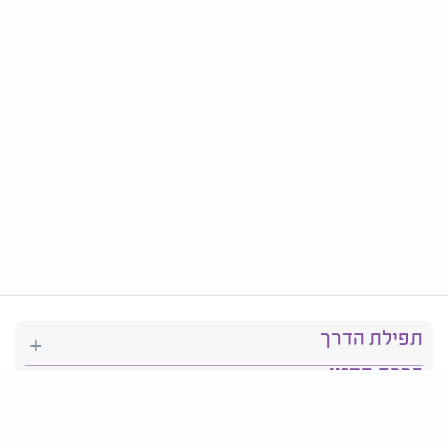
תפילת הדרך
ברכת המזון
יהדות
סידור תפילה