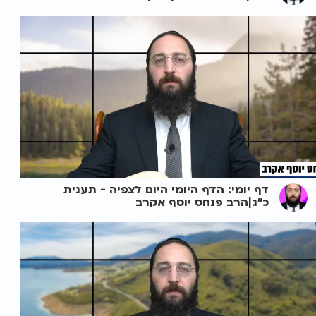
דף יומי: הדף היומי היום לצפיה - תענית
כ"ג|הרב פנחס יוסף אקרב