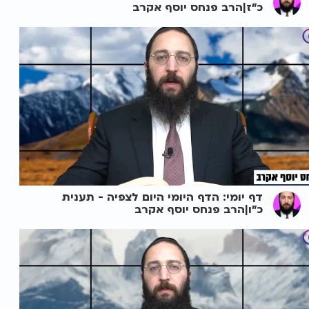
כ"ז|הרב פנחס יוסף אקרב
דף יומי: הדף היומי היום לצפיה - תענית
כ"ו|הרב פנחס יוסף אקרב