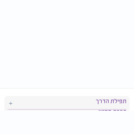
תפילת הדרך
ברכת המזון
יהדות
סידור תפילה