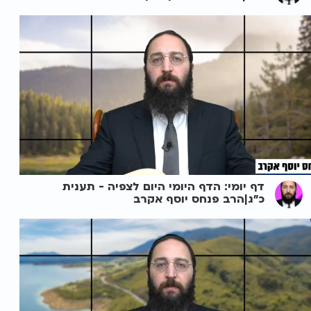
דף יומי: הדף היומי היום לצפיה - תענית
כ"ג|הרב פנחס יוסף אקרב