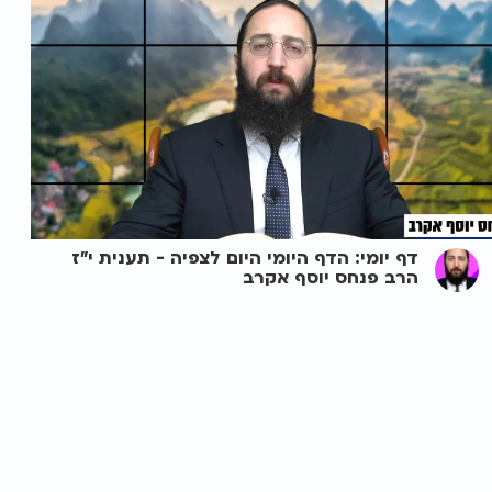
דף יומי: הדף היומי היום לצפיה - תענית י"ז
הרב פנחס יוסף אקרב