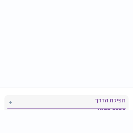
תפילת הדרך
ברכת המזון
יהדות
סידור תפילה