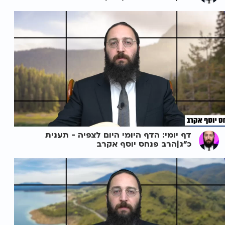
דף יומי: הדף היומי היום לצפיה - תענית
כ"ג|הרב פנחס יוסף אקרב