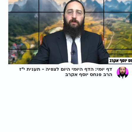
דף יומי: הדף היומי היום לצפיה - תענית י"ז
הרב פנחס יוסף אקרב