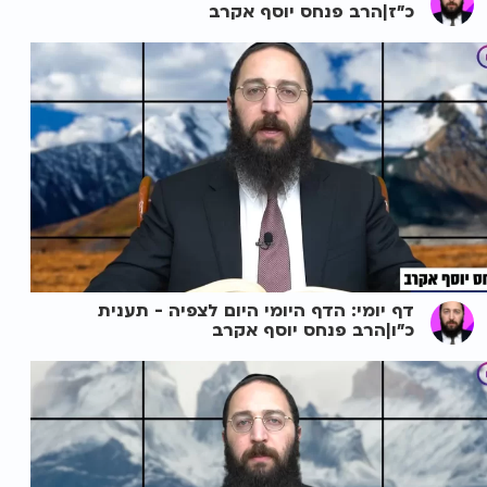
כ"ז|הרב פנחס יוסף אקרב
דף יומי: הדף היומי היום לצפיה - תענית
כ"ו|הרב פנחס יוסף אקרב