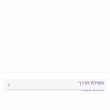
תפילת הדרך
ברכת המזון
יהדות
סידור תפילה