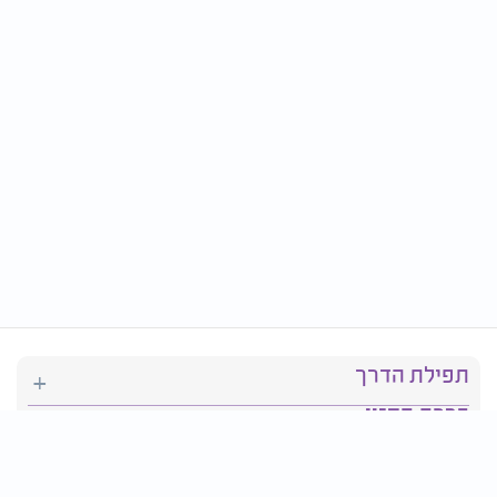
תפילת הדרך
ברכת המזון
יהדות
סידור תפילה