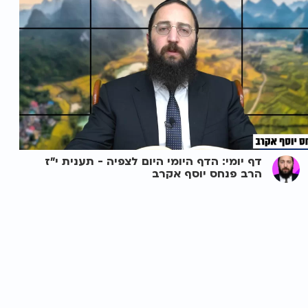
דף יומי: הדף היומי היום לצפיה - תענית י"ז
הרב פנחס יוסף אקרב