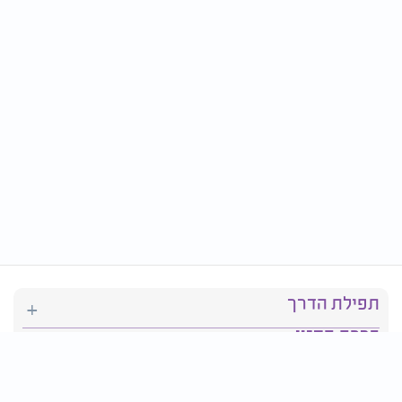
תפילת הדרך
ברכת המזון
יהדות
סידור תפילה