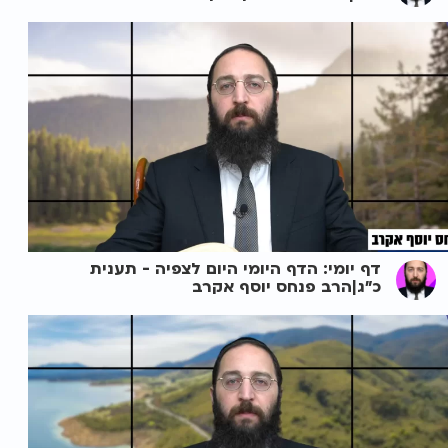
דף יומי: הדף היומי היום לצפיה - תענית
כ"ג|הרב פנחס יוסף אקרב