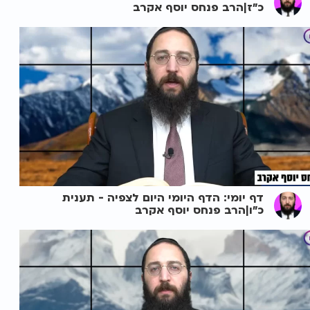
כ"ז|הרב פנחס יוסף אקרב
דף יומי: הדף היומי היום לצפיה - תענית
כ"ו|הרב פנחס יוסף אקרב