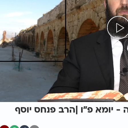
ה - יומא פ"ו |הרב פנחס יוסף