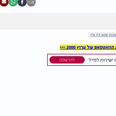
א
א
כת יומא דף פ"ו
סאפ של ערוץ 2000 >>>
ישירות למייל
להרשמה