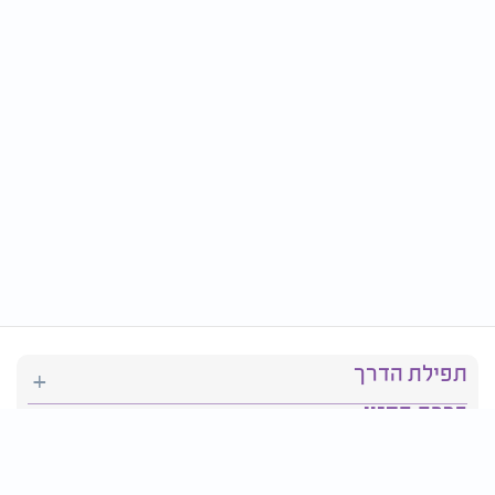
תפילת הדרך
ברכת המזון
יהדות
סידור תפילה