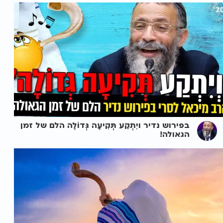
בפירוש נדיר ויִתְקַע תְּקִיעָה גְּדוֹלָה הלם של זמן
הגאולה!