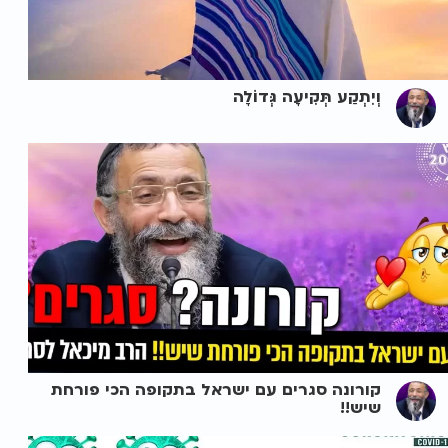
וְיִתְקַע תְּקִיעָה גְּדוֹלָה
קורונה סגרים עם ישראל בתקופה הכי פורחת
שיש!!