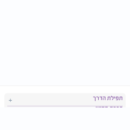
תפילת הדרך
ברכת המזון
יהדות
סידור תפילה