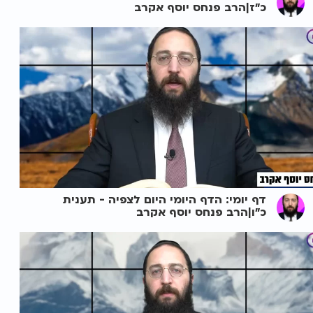
כ"ז|הרב פנחס יוסף אקרב
דף יומי: הדף היומי היום לצפיה - תענית
כ"ו|הרב פנחס יוסף אקרב