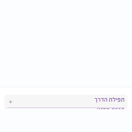
תפילת הדרך
ברכת המזון
יהדות
סידור תפילה