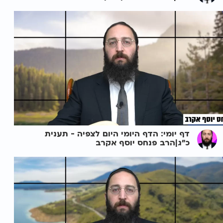
דף יומי: הדף היומי היום לצפיה - תענית
כ"ג|הרב פנחס יוסף אקרב