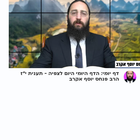
דף יומי: הדף היומי היום לצפיה - תענית י"ז
הרב פנחס יוסף אקרב