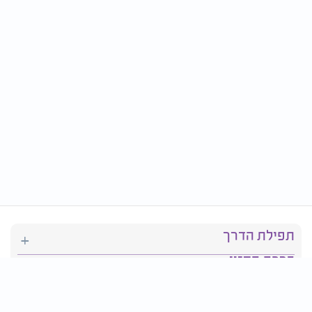
תפילת הדרך
ברכת המזון
יהדות
סידור תפילה