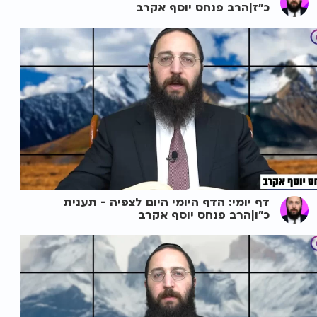
כ"ז|הרב פנחס יוסף אקרב
דף יומי: הדף היומי היום לצפיה - תענית
כ"ו|הרב פנחס יוסף אקרב