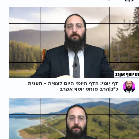
דף יומי: הדף היומי היום לצפיה - תענית
כ"ג|הרב פנחס יוסף אקרב