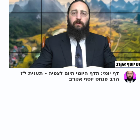
דף יומי: הדף היומי היום לצפיה - תענית י"ז
הרב פנחס יוסף אקרב