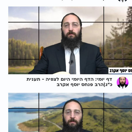
דף יומי: הדף היומי היום לצפיה - תענית
כ"ג|הרב פנחס יוסף אקרב