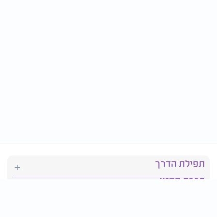
תפילת הדרך
ברכת המזון
יהדות
סידור תפילה