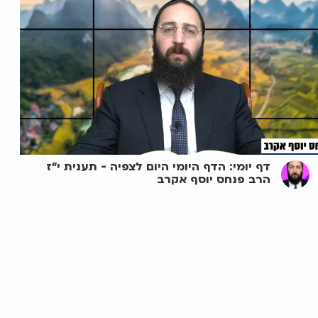
דף יומי: הדף היומי היום לצפיה - תענית י"ז
הרב פנחס יוסף אקרב