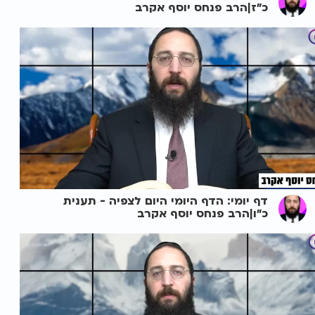
כ"ז|הרב פנחס יוסף אקרב
דף יומי: הדף היומי היום לצפיה - תענית
כ"ו|הרב פנחס יוסף אקרב