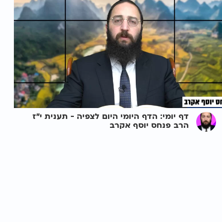
דף יומי: הדף היומי היום לצפיה - תענית י"ז
הרב פנחס יוסף אקרב