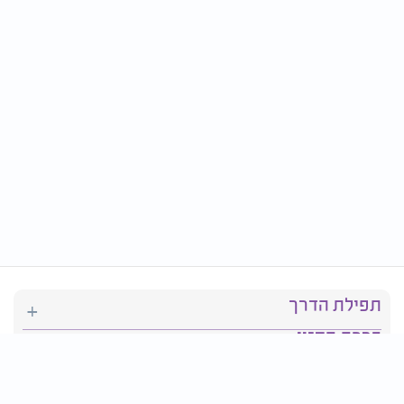
תפילת הדרך
ברכת המזון
יהדות
סידור תפילה