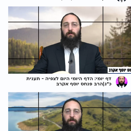
דף יומי: הדף היומי היום לצפיה - תענית
כ"ג|הרב פנחס יוסף אקרב