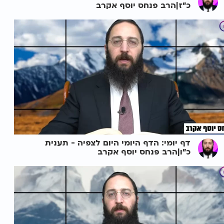
כ"ז|הרב פנחס יוסף אקרב
דף יומי: הדף היומי היום לצפיה - תענית
כ"ו|הרב פנחס יוסף אקרב