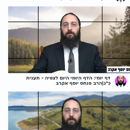
דף יומי: הדף היומי היום לצפיה - תענית
כ"ג|הרב פנחס יוסף אקרב