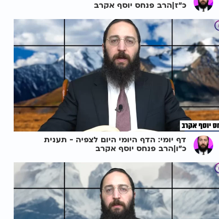
כ"ז|הרב פנחס יוסף אקרב
דף יומי: הדף היומי היום לצפיה - תענית
כ"ו|הרב פנחס יוסף אקרב