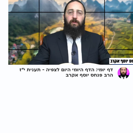
דף יומי: הדף היומי היום לצפיה - תענית י"ז
הרב פנחס יוסף אקרב