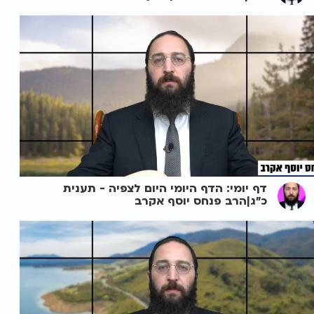
דף יומי: הדף היומי היום לצפיה - תענית
כ"ג|הרב פנחס יוסף אקרב