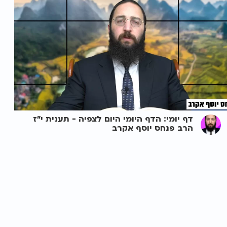
דף יומי: הדף היומי היום לצפיה - תענית י"ז
הרב פנחס יוסף אקרב