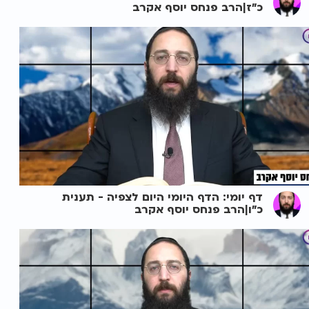
כ"ז|הרב פנחס יוסף אקרב
דף יומי: הדף היומי היום לצפיה - תענית
כ"ו|הרב פנחס יוסף אקרב