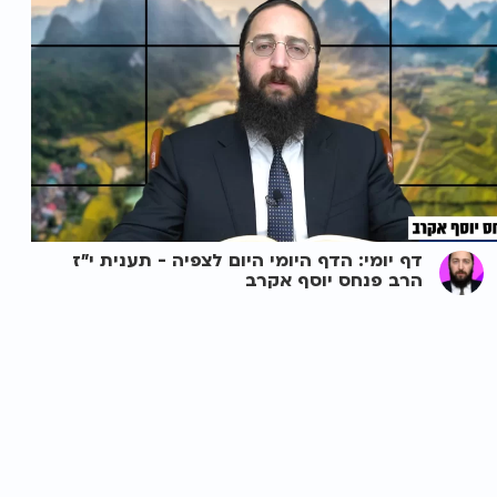
דף יומי: הדף היומי היום לצפיה - תענית י"ז
הרב פנחס יוסף אקרב