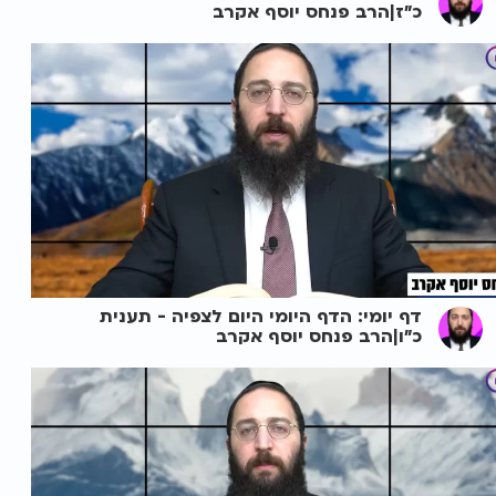
כ"ז|הרב פנחס יוסף אקרב
דף יומי: הדף היומי היום לצפיה - תענית
כ"ו|הרב פנחס יוסף אקרב