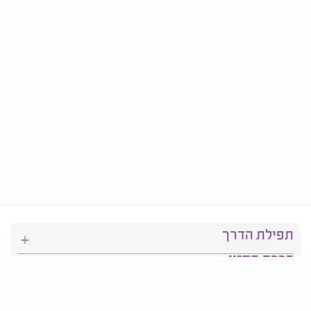
תפילת הדרך
ברכת המזון
יהדות
סידור תפילה