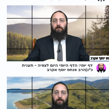
דף יומי: הדף היומי היום לצפיה - תענית
כ"ג|הרב פנחס יוסף אקרב