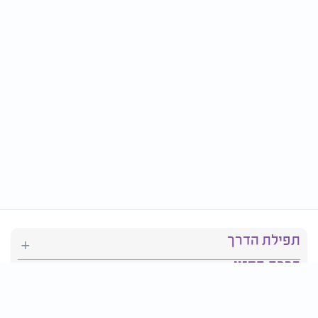
תפילת הדרך
ברכת המזון
יהדות
סידור תפילה