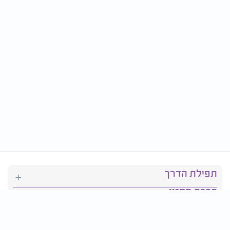
תפילת הדרך
ברכת המזון
יהדות
סידור תפילה