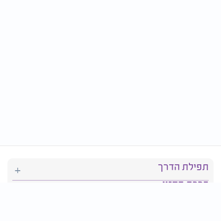
תפילת הדרך
ברכת המזון
יהדות
סידור תפילה