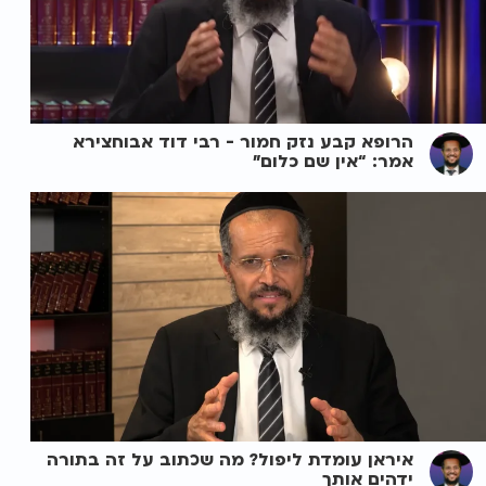
הרופא קבע נזק חמור - רבי דוד אבוחצירא
אמר: “אין שם כלום”
איראן עומדת ליפול? מה שכתוב על זה בתורה
ידהים אותך