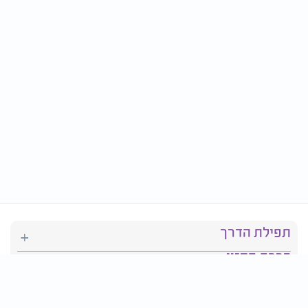
תפילת הדרך
ברכת המזון
יהדות
סידור תפילה