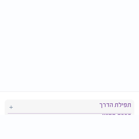
תפילת הדרך
ברכת המזון
יהדות
סידור תפילה