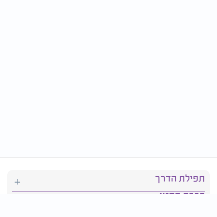
תפילת הדרך
ברכת המזון
יהדות